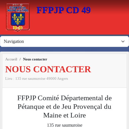
Panneau de gestion des cookies
FFPJP CD 49
Accueil
Nous contacter
NOUS CONTACTER
Lieu :
135 rue saumuroise
49000
Angers
FFPJP Comité Départemental de
Pétanque et de Jeu Provençal du
Maine et Loire
135 rue saumuroise