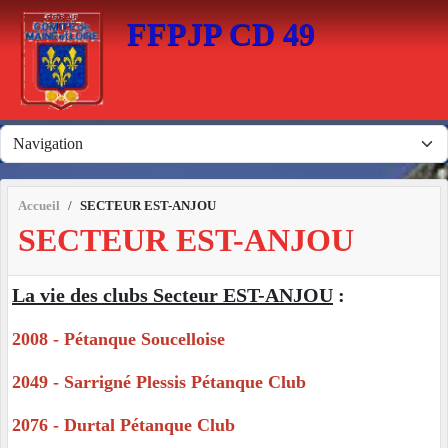
Panneau de gestion des cookies
FFPJP CD 49
Accueil
SECTEUR EST-ANJOU
SECTEUR EST-ANJOU
La vie des clubs Secteur EST-ANJOU
:
2008 - Pétanque Soucelloise
2049 - Sarrigné Plessis Pétanque Club
2076 - Durtal Pétanque Club