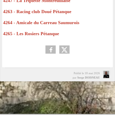
4247 - La Triplette Montreuillaise
4263 - Racing club Doué Pétanque
4264 - Amicale du Carreau Saumurois
4265 - Les Rosiers Pétanque
Publié le
18 mai 2026
par
Serge DOISNEAU